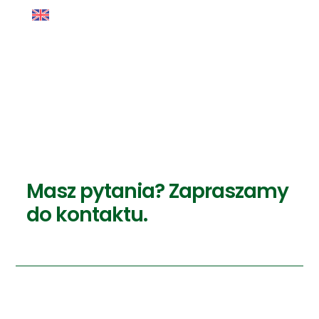
A
b
o
u
t
u
s
Masz pytania? Zapraszamy
do kontaktu.