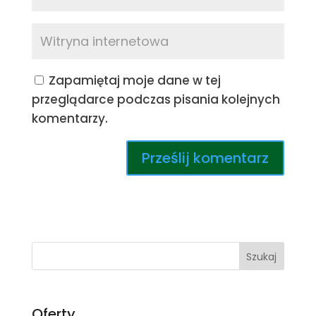
Zapamiętaj moje dane w tej
przeglądarce podczas pisania kolejnych
komentarzy.
A
l
t
e
r
n
a
Oferty