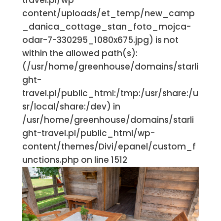
travel.pl/wp-
content/uploads/et_temp/new_camp
_danica_cottage_stan_foto_mojca-
odar-7-330295_1080x675.jpg) is not
within the allowed path(s):
(/usr/home/greenhouse/domains/starli
ght-
travel.pl/public_html:/tmp:/usr/share:/u
sr/local/share:/dev) in
/usr/home/greenhouse/domains/starli
ght-travel.pl/public_html/wp-
content/themes/Divi/epanel/custom_f
unctions.php on line 1512