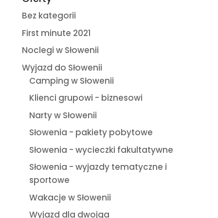
t
Bez kategorii
i
First minute 2021
v
e
Noclegi w Słowenii
:
Wyjazd do Słowenii
Camping w Słowenii
Klienci grupowi - biznesowi
Narty w Słowenii
Słowenia - pakiety pobytowe
Słowenia - wycieczki fakultatywne
Słowenia - wyjazdy tematyczne i
sportowe
Wakacje w Słowenii
Wyjazd dla dwojga