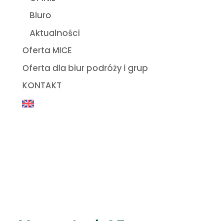
Biuro
Aktualności
Oferta MICE
Oferta dla biur podróży i grup
KONTAKT
A
b
o
u
t
u
s