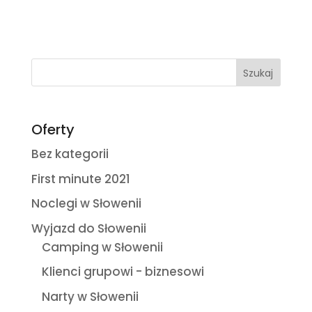
A
l
t
e
r
n
a
Oferty
t
Bez kategorii
i
First minute 2021
v
e
Noclegi w Słowenii
:
Wyjazd do Słowenii
Camping w Słowenii
Klienci grupowi - biznesowi
Narty w Słowenii