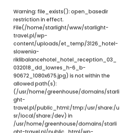
Warning: file_exists(): open_basedir
restriction in effect.
File(/home/starlight/www/starlight-
travel.pl/wp-
content/uploads/et_temp/3126_hotel-
slowenia-
riklibalancehotel_hotel_reception_03_
032018_dd_lowres_h-6_b-
90672_1080x675.jpg) is not within the
allowed path(s):
(/usr/home/greenhouse/domains/starli
ght-
travel.pl/public_html:/tmp:/usr/share:/u
sr/local/share:/dev) in
/usr/home/greenhouse/domains/starli
ght-travel.pl/public_html/wp-